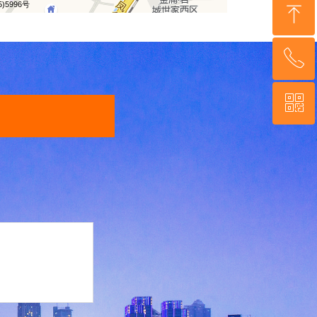
ꁸ
ꂅ
回到顶部
ꀥ
189-5200-5722
微信公众号