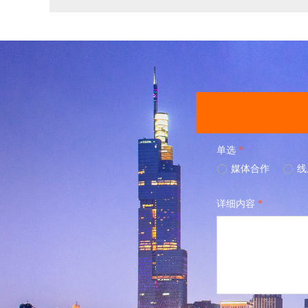
单选
*
ꀐ
媒体合作
ꀐ
线
详细内容
*