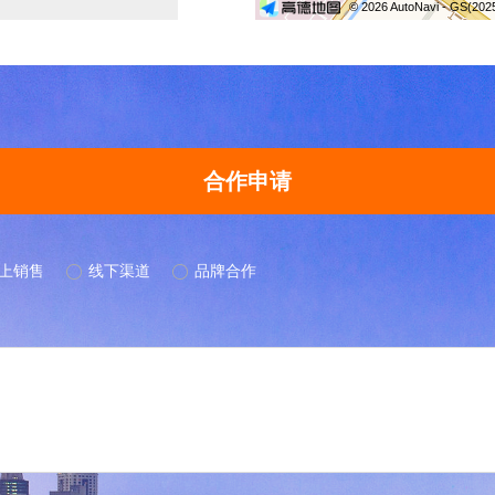
合作申请
上销售
ꀐ
线下渠道
ꀐ
品牌合作