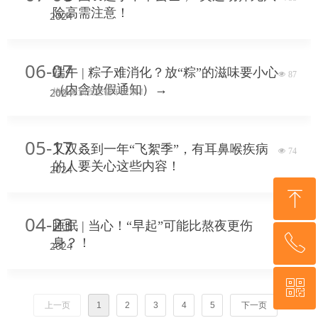
险高需注意！
2024
06-07
端午 | 粽子难消化？放“粽”的滋味要小心
넶
87
（内含放假通知）→
2024
格格象预祝您端午安康！
05-17
又双叒到一年“飞絮季”，有耳鼻喉疾病
넶
74
的人要关心这些内容！
2024
ꁸ
04-23
睡眠 | 当心！“早起”可能比熬夜更伤
넶
124
ꂅ
身？！
回到顶部
2024
ꀥ
189-5200-5722
上一页
1
2
3
4
5
下一页