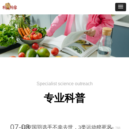
Specialist science outreach
专业科普
07-08
17岁国羽选手不幸去世，3类运动猝死风
넶
788