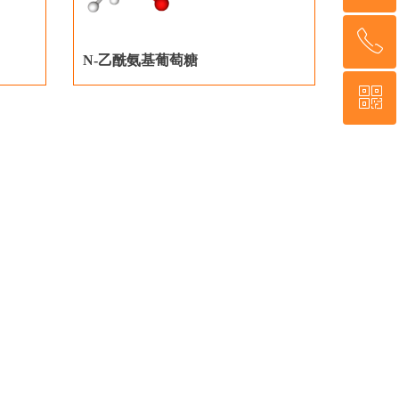
ꂅ
回到顶部
N-乙酰氨基葡萄糖
ꀥ
189-5200-5722
微信公众号