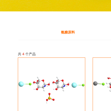
氨糖原料
共
4
个产品