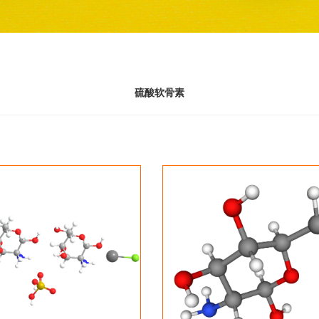
硫酸软骨素