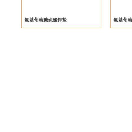
氨基葡萄糖硫酸钾盐
氨基葡