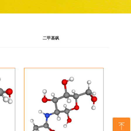
二甲基砜
ꁸ